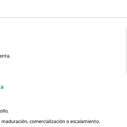
uenta.
ca
ollo.
 su maduración, comercialización o escalamiento.