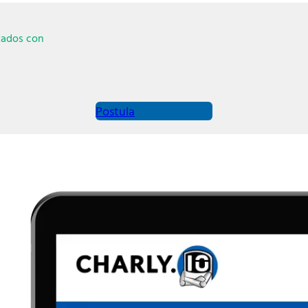
tados con
Postula