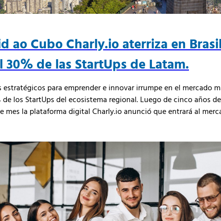
d ao Cubo Charly.io aterriza en Bras
l 30% de las StartUps de Latam.
s estratégicos para emprender e innovar irrumpe en el mercado 
% de los StartUps del ecosistema regional. Luego de cinco años d
te mes la plataforma digital Charly.io anunció que entrará al mer