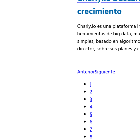
crecimiento
Charly.io es una plataforma i
herramientas de big data, mac
simples, basado en algoritmo
director, sobre sus planes y
Anterior
Siguiente
1
2
3
4
5
6
7
8